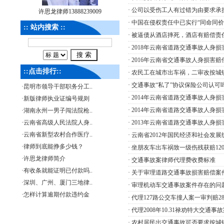
·
公司以受伤工人有过错为由要求承
许思龙律师13888239009
·
中国在侵权责任中已实行“同命同价
:: 站内搜索 ::
·
被逼债从酒店摔死，酒店有赔偿责
·
2018年云南省道路交通事故人身损
·
2016年云南省交通事故人身损害赔
::点击排行::
·
农民工在城市出车祸，二审改按城
·
交通事故“私了”协议保险公司认可
·
昆明市领导干部职务分工..
·
2014年云南省道路交通事故人身
·
新版律师执业证编号规则
·
2014年云南省道路交通事故人身
·
湖南永州一男子闯法院枪..
·
云南省高级人民法院人身..
·
2013年云南省道路交通事故人身
·
云南省新型农村合作医疗..
·
云南省2012年国民经济和社会发展
·
律师到底能挣多少钱？
·
坐朋友车出车祸致一级伤残获赔12
·
许思龙律师简介
·
交通事故案律师代理费收费标准
·
有收条就能证明已付款吗..
·
关于审理道路交通事故损害赔偿案
·
深圳、广州、厦门三地律..
·
审理机动车交通事故案件存在的问
·
怎样计算逾期付款违约金
·
代理127路公交车撞人案一审判赔2
·
代理2008年10.31禄劝特大交通事
·
农村居民出交通事故可否要求按城