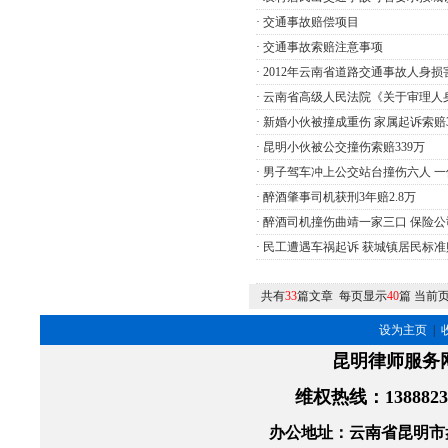
·
交通事故赔偿项目
·
交通事故索赔注意事项
·
2012年云南省道路交通事故人身
·
云南省高级人民法院《关于审理人
·
新婚小伙被撞成重伤 家属起诉索赔3
·
昆明小伙被公交撞伤索赔339万
·
男子驾车冲上公交站台撞伤六人 一伤
·
醉酒肇事司机获刑3年赔2.8万
·
醉酒司机撞伤曲靖一家三口 保险
·
民工遭遇车祸起诉 获城镇居民标准
共有
33
篇文章 每页显示
40
篇 当前
设为主页
|
昆明律师服务
维权热线
：138882
办公地址：云南省昆明市盘