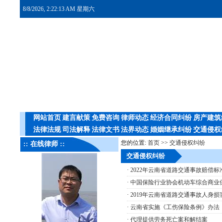
8/8/2026, 2:22:13 AM 星期六
网站首页
建言献策
免费咨询
律师动态
经济合同纠纷
房产建筑
法律法规
司法解释
法律文书
法界动态
婚姻继承纠纷
交通侵权
您的位置:
首页
>>
交通侵权纠纷
:: 在线律师 ::
交通侵权纠纷
·
2022年云南省道路交通事故赔偿标准
·
中国保险行业协会机动车综合商业保险
·
2019年云南省道路交通事故人身
·
云南省实施《工伤保险条例》办法
·
代理提供劳务死亡案和解结案