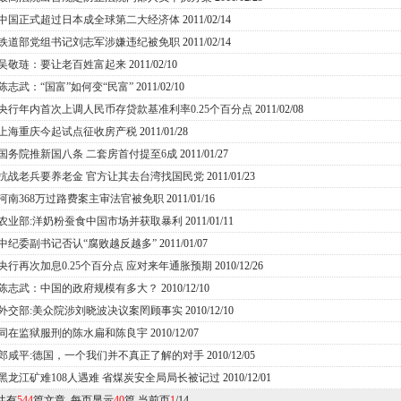
中国正式超过日本成全球第二大经济体
2011/02/14
铁道部党组书记刘志军涉嫌违纪被免职
2011/02/14
吴敬琏：要让老百姓富起来
2011/02/10
陈志武：“国富”如何变“民富”
2011/02/10
央行年内首次上调人民币存贷款基准利率0.25个百分点
2011/02/08
上海重庆今起试点征收房产税
2011/01/28
国务院推新国八条 二套房首付提至6成
2011/01/27
抗战老兵要养老金 官方让其去台湾找国民党
2011/01/23
河南368万过路费案主审法官被免职
2011/01/16
农业部:洋奶粉蚕食中国市场并获取暴利
2011/01/11
中纪委副书记否认“腐败越反越多”
2011/01/07
央行再次加息0.25个百分点 应对来年通胀预期
2010/12/26
陈志武：中国的政府规模有多大？
2010/12/10
外交部:美众院涉刘晓波决议案罔顾事实
2010/12/10
同在监狱服刑的陈水扁和陈良宇
2010/12/07
郎咸平:德国，一个我们并不真正了解的对手
2010/12/05
黑龙江矿难108人遇难 省煤炭安全局局长被记过
2010/12/01
共有
544
篇文章 每页显示
40
篇 当前页
1
/14