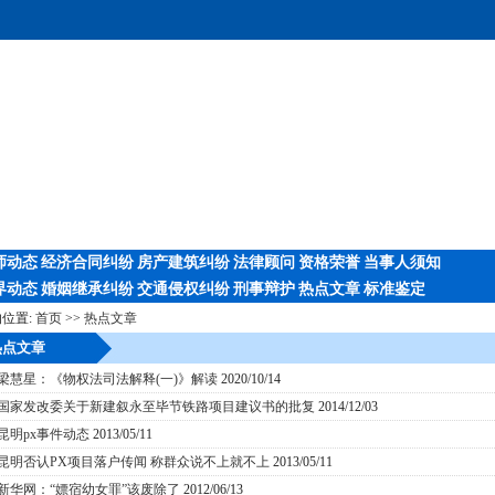
师动态
经济合同纠纷
房产建筑纠纷
法律顾问
资格荣誉
当事人须知
界动态
婚姻继承纠纷
交通侵权纠纷
刑事辩护
热点文章
标准鉴定
位置:
首页
>>
热点文章
点文章
梁慧星：《物权法司法解释(一)》解读
2020/10/14
国家发改委关于新建叙永至毕节铁路项目建议书的批复
2014/12/03
昆明px事件动态
2013/05/11
昆明否认PX项目落户传闻 称群众说不上就不上
2013/05/11
新华网：“嫖宿幼女罪”该废除了
2012/06/13