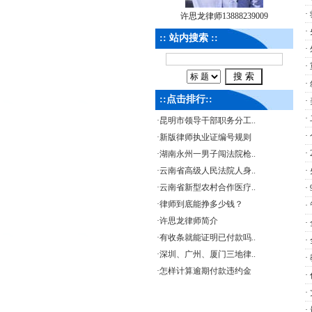
·
许思龙律师13888239009
·
:: 站内搜索 ::
·
·
·
::点击排行::
·
·
·
昆明市领导干部职务分工..
·
·
新版律师执业证编号规则
·
·
湖南永州一男子闯法院枪..
·
云南省高级人民法院人身..
·
·
云南省新型农村合作医疗..
·
·
律师到底能挣多少钱？
·
·
许思龙律师简介
·
·
有收条就能证明已付款吗..
·
·
深圳、广州、厦门三地律..
·
·
怎样计算逾期付款违约金
·
·
·