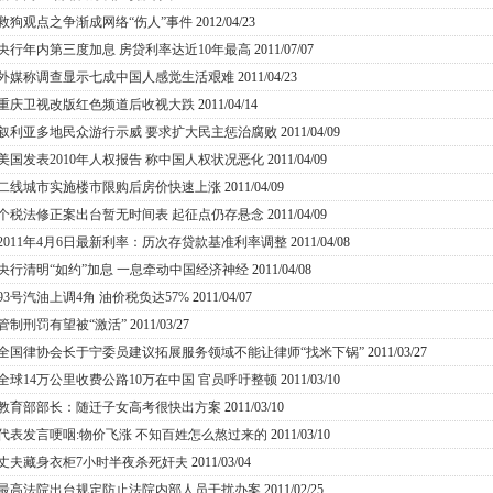
救狗观点之争渐成网络“伤人”事件
2012/04/23
央行年内第三度加息 房贷利率达近10年最高
2011/07/07
外媒称调查显示七成中国人感觉生活艰难
2011/04/23
重庆卫视改版红色频道后收视大跌
2011/04/14
叙利亚多地民众游行示威 要求扩大民主惩治腐败
2011/04/09
美国发表2010年人权报告 称中国人权状况恶化
2011/04/09
二线城市实施楼市限购后房价快速上涨
2011/04/09
个税法修正案出台暂无时间表 起征点仍存悬念
2011/04/09
2011年4月6日最新利率：历次存贷款基准利率调整
2011/04/08
央行清明“如约”加息 一息牵动中国经济神经
2011/04/08
93号汽油上调4角 油价税负达57%
2011/04/07
管制刑罚有望被“激活”
2011/03/27
全国律协会长于宁委员建议拓展服务领域不能让律师“找米下锅”
2011/03/27
全球14万公里收费公路10万在中国 官员呼吁整顿
2011/03/10
教育部部长：随迁子女高考很快出方案
2011/03/10
代表发言哽咽:物价飞涨 不知百姓怎么熬过来的
2011/03/10
丈夫藏身衣柜7小时半夜杀死奸夫
2011/03/04
最高法院出台规定防止法院内部人员干扰办案
2011/02/25