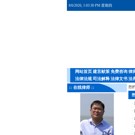
8/6/2026, 1:03:30 PM 星期四
网站首页
建言献策
免费咨询
律
法律法规
司法解释
法律文书
法
您的
:: 在线律师 ::
热
·
·
·
·
·