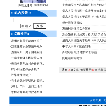
·
夫妻购买房产和离婚分割房产的若
许思龙律师13888239009
·
最高人民法院民一庭涉及婚姻案件
:: 站内搜索 ::
·
最高人民法院关于适用《中华人民
·
婚外情取证策略
·
离婚纠纷律师实务策略
::点击排行::
·
涉台婚姻易结难离：相识3月闪婚 
·
最高人民法院关于适用《中华人民
·
昆明市领导干部职务分工..
·
中华人民共和国婚姻法
·
新版律师执业证编号规则
·
湖南永州一男子闯法院枪..
·
办理涉台离婚 维护妇女权益
·
云南省高级人民法院人身..
·
闪电结婚离时难
·
云南省新型农村合作医疗..
·
律师到底能挣多少钱？
共有
15
篇文章 每页显示
40
篇 当前
·
许思龙律师简介
·
有收条就能证明已付款吗..
·
深圳、广州、厦门三地律..
·
怎样计算逾期付款违约金
设为主页
|