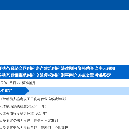
师动态
经济合同纠纷
房产建筑纠纷
法律顾问
资格荣誉
当事人须知
界动态
婚姻继承纠纷
交通侵权纠纷
刑事辩护
热点文章
标准鉴定
位置:
首页
>>
标准鉴定
准鉴定
《劳动能力鉴定职工工伤与职业病致残等级》..
人体损伤致残程度分级(2017年)
人体损伤程度鉴定标准 (2014年)
人身损害受伤人员误工损失日评定准则
人身损害受伤人员休息期、营养期、护理期评..