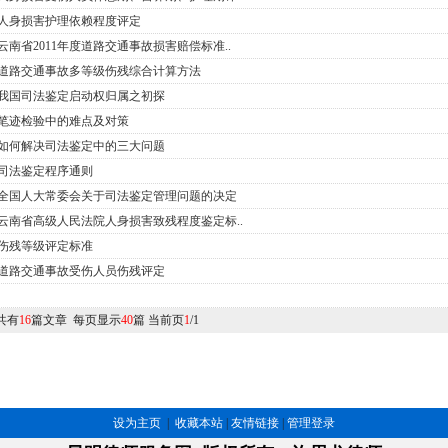
人身损害护理依赖程度评定
云南省2011年度道路交通事故损害赔偿标准..
道路交通事故多等级伤残综合计算方法
我国司法鉴定启动权归属之初探
笔迹检验中的难点及对策
如何解决司法鉴定中的三大问题
司法鉴定程序通则
全国人大常委会关于司法鉴定管理问题的决定
云南省高级人民法院人身损害致残程度鉴定标..
伤残等级评定标准
道路交通事故受伤人员伤残评定
共有
16
篇文章 每页显示
40
篇 当前页
1
/1
设为主页
|
收藏本站
|
友情链接
|
管理登录