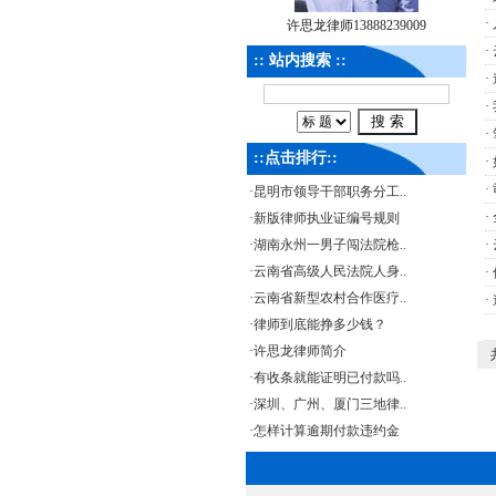
·
许思龙律师13888239009
·
:: 站内搜索 ::
·
·
·
::点击排行::
·
·
·
昆明市领导干部职务分工..
·
·
新版律师执业证编号规则
·
湖南永州一男子闯法院枪..
·
·
云南省高级人民法院人身..
·
·
云南省新型农村合作医疗..
·
·
律师到底能挣多少钱？
·
许思龙律师简介
·
有收条就能证明已付款吗..
·
深圳、广州、厦门三地律..
·
怎样计算逾期付款违约金