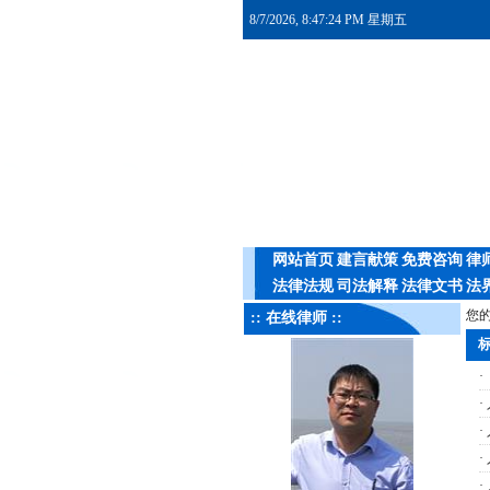
8/7/2026, 8:47:24 PM 星期五
网站首页
建言献策
免费咨询
律
法律法规
司法解释
法律文书
法
您的
:: 在线律师 ::
标
·
·
·
·
·