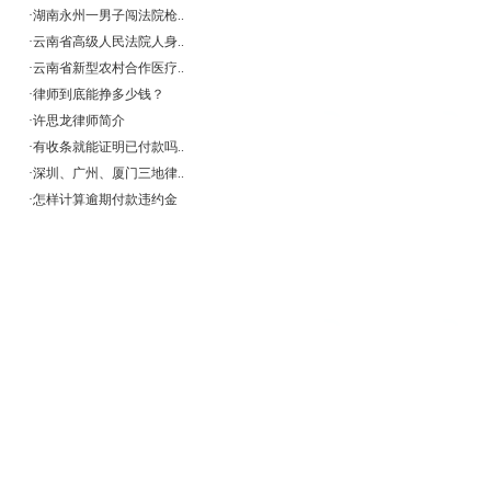
·
湖南永州一男子闯法院枪..
·
云南省高级人民法院人身..
·
云南省新型农村合作医疗..
·
律师到底能挣多少钱？
·
许思龙律师简介
·
有收条就能证明已付款吗..
·
深圳、广州、厦门三地律..
·
怎样计算逾期付款违约金