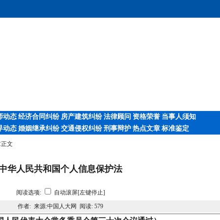
师动态
经济合同纠纷
房产建筑纠纷
法律顾问
资格荣誉
当事人须知
界动态
婚姻继承纠纷
交通侵权纠纷
刑事辩护
热点文章
标准鉴定
章正文
中华人民共和国个人信息保护法
阅读选项:
自动滚屏[左键停止]
作者: 来源:中国人大网 阅读:
579