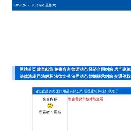
8/8/2026, 7:19:32 AM 星期六
网站首页
建言献策
免费咨询
律师动态
经济合同纠纷
房产建筑
法律法规
司法解释
法律文书
法界动态
婚姻继承纠纷
交通侵权
湖北宜昌奥美医疗用品有限公司经理张松林强奸我妻子
留言内容
留言需要审核才能查看
留言者： 匿名